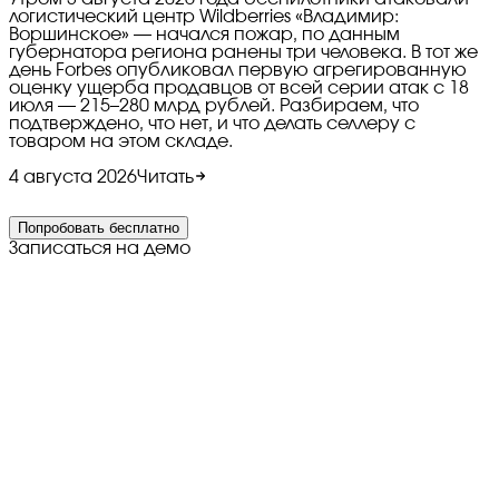
логистический центр Wildberries «Владимир:
Воршинское» — начался пожар, по данным
губернатора региона ранены три человека. В тот же
день Forbes опубликовал первую агрегированную
оценку ущерба продавцов от всей серии атак с 18
июля — 215–280 млрд рублей. Разбираем, что
подтверждено, что нет, и что делать селлеру с
товаром на этом складе.
4 августа 2026
Читать
Попробовать бесплатно
Записаться на демо
©
2026
Все права защищены
Политика в отношении
обработки персональных данных