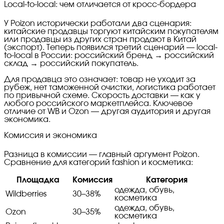
Local-to-local: чем отличается от кросс-бордера
У Poizon исторически работали два сценария:
китайские продавцы торгуют китайским покупателям
или продавцы из других стран продают в Китай
(экспорт). Теперь появился третий сценарий — local-
to-local в России: российский бренд → российский
склад → российский покупатель.
Для продавца это означает: товар не уходит за
рубеж, нет таможенной очистки, логистика работает
по привычной схеме. Скорость доставки — как у
любого российского маркетплейса. Ключевое
отличие от WB и Ozon — другая аудитория и другая
экономика.
Комиссия и экономика
Разница в комиссии — главный аргумент Poizon.
Сравнение для категорий fashion и косметика:
Площадка
Комиссия
Категория
одежда, обувь,
Wildberries
30–38%
косметика
одежда, обувь,
Ozon
30–35%
косметика