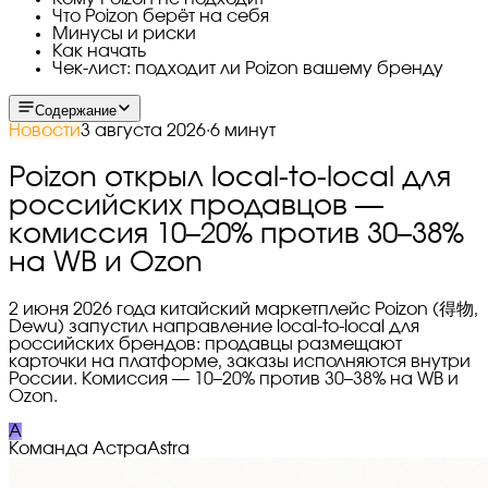
Что Poizon берёт на себя
Минусы и риски
Как начать
Чек-лист: подходит ли Poizon вашему бренду
Содержание
Новости
3 августа 2026
·
6 минут
Poizon открыл local-to-local для
российских продавцов —
комиссия 10–20% против 30–38%
на WB и Ozon
2 июня 2026 года китайский маркетплейс Poizon (得物,
Dewu) запустил направление local-to-local для
российских брендов: продавцы размещают
карточки на платформе, заказы исполняются внутри
России. Комиссия — 10–20% против 30–38% на WB и
Ozon.
A
Команда Астра
Astra