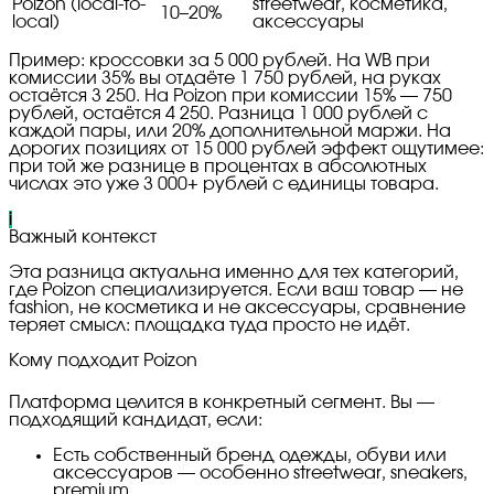
Poizon (local-to-
streetwear, косметика,
10–20%
local)
аксессуары
Пример: кроссовки за 5 000 рублей. На WB при
комиссии 35% вы отдаёте 1 750 рублей, на руках
остаётся 3 250. На Poizon при комиссии 15% — 750
рублей, остаётся 4 250. Разница 1 000 рублей с
каждой пары, или 20% дополнительной маржи. На
дорогих позициях от 15 000 рублей эффект ощутимее:
при той же разнице в процентах в абсолютных
числах это уже 3 000+ рублей с единицы товара.
i
Важный контекст
Эта разница актуальна именно для тех категорий,
где Poizon специализируется. Если ваш товар — не
fashion, не косметика и не аксессуары, сравнение
теряет смысл: площадка туда просто не идёт.
Кому подходит Poizon
Платформа целится в конкретный сегмент. Вы —
подходящий кандидат, если:
Есть собственный бренд одежды, обуви или
аксессуаров — особенно streetwear, sneakers,
premium