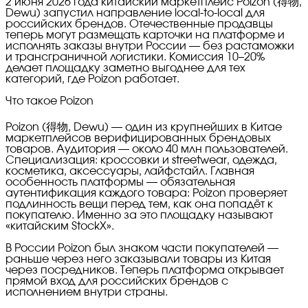
2 июня 2026 года китайский маркетплейс Poizon (得物,
Dewu) запустил направление local-to-local для
российских брендов. Отечественные продавцы
теперь могут размещать карточки на платформе и
исполнять заказы внутри России — без растаможки
и трансграничной логистики. Комиссия 10–20%
делает площадку заметно выгоднее для тех
категорий, где Poizon работает.
Что такое Poizon
Poizon (得物, Dewu) — один из крупнейших в Китае
маркетплейсов верифицированных брендовых
товаров. Аудитория — около 40 млн пользователей.
Специализация: кроссовки и streetwear, одежда,
косметика, аксессуары, лайфстайл. Главная
особенность платформы — обязательная
аутентификация каждого товара: Poizon проверяет
подлинность вещи перед тем, как она попадёт к
покупателю. Именно за это площадку называют
«китайским StockX».
В России Poizon был знаком части покупателей —
раньше через него заказывали товары из Китая
через посредников. Теперь платформа открывает
прямой вход для российских брендов с
исполнением внутри страны.