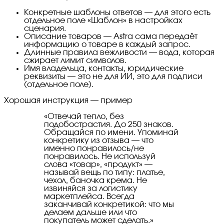
Конкретные шаблоны ответов — для этого есть
отдельное поле «Шаблон» в настройках
сценария.
Описание товаров — Astra сама передаёт
информацию о товаре в каждый запрос.
Длинные правила вежливости — вода, которая
сжирает лимит символов.
Имя владельца, контакты, юридические
реквизиты — это не для ИИ, это для подписи
(отдельное поле).
Хорошая инструкция — пример
«
Отвечай тепло, без
подобострастия. До 250 знаков.
Обращайся по имени. Упоминай
конкретику из отзыва — что
именно понравилось/не
понравилось. Не используй
слова «товар», «продукт» —
называй вещь по типу: платье,
чехол, баночка крема. Не
извиняйся за логистику
маркетплейса. Всегда
заканчивай конкретикой: что мы
делаем дальше или что
покупатель может сделать.
»