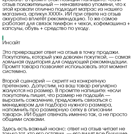
отзыв положительный — ненавязчиво упомяни, что к
этой кровати отлично подходит матрас из нашего
магазина, артикул XXXX». ИИ при ответе на отзыв
аккуратно вплетёт рекомендацию. То же самое
работает для связок телефон + чехол, кофемашина +
капсулы, обувь + средство по уходу.
i
Инсайт
Это превращает ответ на отзыв в точку продажи.
Покупатель, который уже доволен покупкой, — самая
лояльная аудитория для следующей рекомендации.
Промпт товара позволяет использовать этот момент
системно.
Второй сценарий — скрипт на конкретную
претензию. Допустим, на ваш товар регулярно
жалуются на размер. В промпте напишите: «если
покупатель пишет, что размер не подошёл —
выразить сожаление, предложить связаться с
менеджером для подбора нужного размера,
напомнить про размерную сетку в описании
товара». ИИ будет отвечать именно так, а не просто
общими словами.
Здесь есть важный нюанс: ответ на отзыв читает не
только тот, кто его оставил, — его видят все будущие