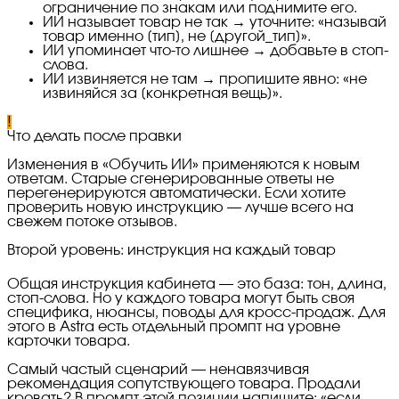
ограничение по знакам или поднимите его.
ИИ называет товар не так → уточните: «называй
товар именно [тип], не [другой_тип]».
ИИ упоминает что-то лишнее → добавьте в стоп-
слова.
ИИ извиняется не там → пропишите явно: «не
извиняйся за [конкретная вещь]».
!
Что делать после правки
Изменения в «Обучить ИИ» применяются к новым
ответам. Старые сгенерированные ответы не
перегенерируются автоматически. Если хотите
проверить новую инструкцию — лучше всего на
свежем потоке отзывов.
Второй уровень: инструкция на каждый товар
Общая инструкция кабинета — это база: тон, длина,
стоп-слова. Но у каждого товара могут быть своя
специфика, нюансы, поводы для кросс-продаж. Для
этого в Astra есть отдельный промпт на уровне
карточки товара.
Самый частый сценарий — ненавязчивая
рекомендация сопутствующего товара. Продали
кровать? В промпт этой позиции напишите: «если