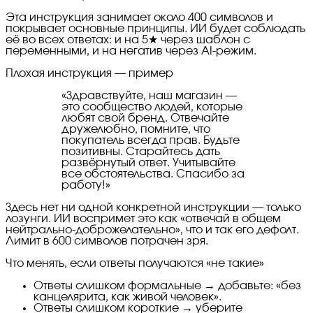
Эта инструкция занимает около 400 символов и
покрывает основные принципы. ИИ будет соблюдать
её во всех ответах: и на 5★ через шаблон с
переменными, и на негатив через AI-режим.
Плохая инструкция — пример
«
Здравствуйте, наш магазин —
это сообщество людей, которые
любят свой бренд. Отвечайте
дружелюбно, помните, что
покупатель всегда прав. Будьте
позитивны. Старайтесь дать
развёрнутый ответ. Учитывайте
все обстоятельства. Спасибо за
работу!
»
Здесь нет ни одной конкретной инструкции — только
лозунги. ИИ воспримет это как «отвечай в общем
нейтрально-доброжелательно», что и так его дефолт.
Лимит в 600 символов потрачен зря.
Что менять, если ответы получаются «не такие»
Ответы слишком формальные → добавьте: «без
канцелярита, как живой человек».
Ответы слишком короткие → уберите