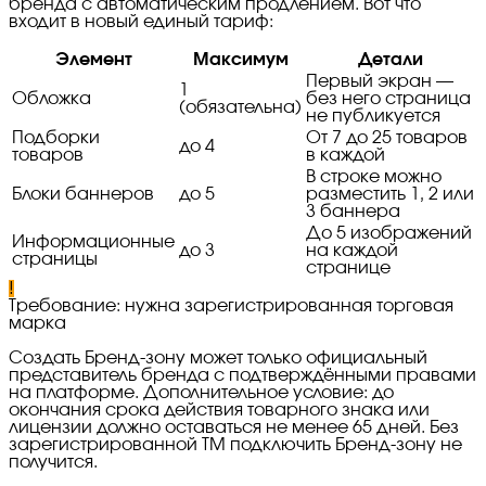
бренда с автоматическим продлением. Вот что
входит в новый единый тариф:
Элемент
Максимум
Детали
Первый экран —
1
Обложка
без него страница
(обязательна)
не публикуется
Подборки
От 7 до 25 товаров
до 4
товаров
в каждой
В строке можно
Блоки баннеров
до 5
разместить 1, 2 или
3 баннера
До 5 изображений
Информационные
до 3
на каждой
страницы
странице
!
Требование: нужна зарегистрированная торговая
марка
Создать Бренд-зону может только официальный
представитель бренда с подтверждёнными правами
на платформе. Дополнительное условие: до
окончания срока действия товарного знака или
лицензии должно оставаться не менее 65 дней. Без
зарегистрированной ТМ подключить Бренд-зону не
получится.