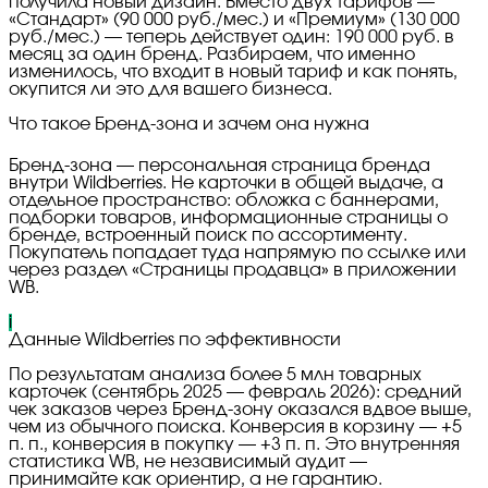
получила новый дизайн. Вместо двух тарифов —
«Стандарт» (90 000 руб./мес.) и «Премиум» (130 000
руб./мес.) — теперь действует один: 190 000 руб. в
месяц за один бренд. Разбираем, что именно
изменилось, что входит в новый тариф и как понять,
окупится ли это для вашего бизнеса.
Что такое Бренд-зона и зачем она нужна
Бренд-зона — персональная страница бренда
внутри Wildberries. Не карточки в общей выдаче, а
отдельное пространство: обложка с баннерами,
подборки товаров, информационные страницы о
бренде, встроенный поиск по ассортименту.
Покупатель попадает туда напрямую по ссылке или
через раздел «Страницы продавца» в приложении
WB.
i
Данные Wildberries по эффективности
По результатам анализа более 5 млн товарных
карточек (сентябрь 2025 — февраль 2026): средний
чек заказов через Бренд-зону оказался вдвое выше,
чем из обычного поиска. Конверсия в корзину — +5
п. п., конверсия в покупку — +3 п. п. Это внутренняя
статистика WB, не независимый аудит —
принимайте как ориентир, а не гарантию.