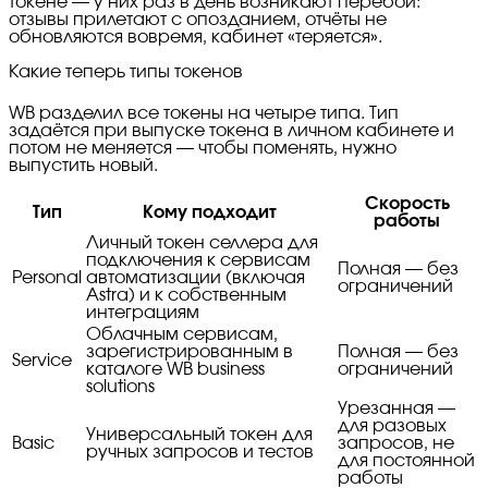
токене — у них раз в день возникают перебои:
отзывы прилетают с опозданием, отчёты не
обновляются вовремя, кабинет «теряется».
Какие теперь типы токенов
WB разделил все токены на четыре типа. Тип
задаётся при выпуске токена в личном кабинете и
потом не меняется — чтобы поменять, нужно
выпустить новый.
Скорость
Тип
Кому подходит
работы
Личный токен селлера для
подключения к сервисам
Полная — без
Personal
автоматизации (включая
ограничений
Astra) и к собственным
интеграциям
Облачным сервисам,
зарегистрированным в
Полная — без
Service
каталоге WB business
ограничений
solutions
Урезанная —
для разовых
Универсальный токен для
Basic
запросов, не
ручных запросов и тестов
для постоянной
работы