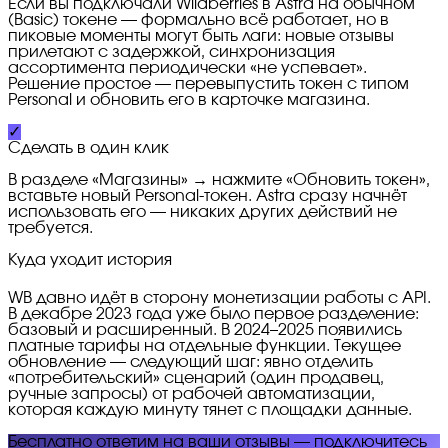
Если вы подключали Wildberries в Astra на обычном
(Basic) токене — формально всё работает, но в
пиковые моменты могут быть лаги: новые отзывы
прилетают с задержкой, синхронизация
ассортимента периодически «не успевает».
Решение простое — перевыпустить токен с типом
Personal и обновить его в карточке магазина.
✓
Сделать в один клик
В разделе «Магазины» → нажмите «Обновить токен»,
вставьте новый Personal-токен. Astra сразу начнёт
использовать его — никаких других действий не
требуется.
Куда уходит история
WB давно идёт в сторону монетизации работы с API.
В декабре 2023 года уже было первое разделение:
базовый и расширенный. В 2024–2025 появились
платные тарифы на отдельные функции. Текущее
обновление — следующий шаг: явно отделить
«потребительский» сценарий (один продавец,
ручные запросы) от рабочей автоматизации,
которая каждую минуту тянет с площадки данные.
Бесплатно ответим на ваши отзывы — подключитесь