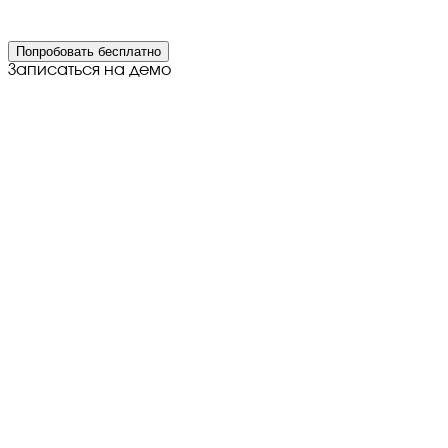
Попробовать бесплатно
Записаться на демо
©
2026
Все права защищены
Политика в отношении
обработки персональных данных