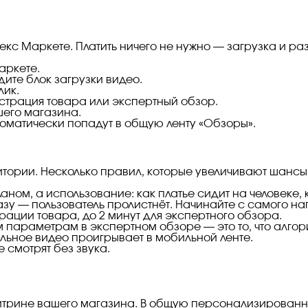
екс Маркете. Платить ничего не нужно — загрузка и р
аркете.
ите блок загрузки видео.
лик.
страция товара или экспертный обзор.
шего магазина.
томатически попадут в общую ленту «Обзоры».
итории. Несколько правил, которые увеличивают шансы
аном, а использование: как платье сидит на человеке,
зу — пользователь пролистнёт. Начинайте с самого на
ации товара, до 2 минут для экспертного обзора.
 параметрам в экспертном обзоре — это то, что алгори
альное видео проигрывает в мобильной ленте.
смотрят без звука.
 витрине вашего магазина. В общую персонализирован