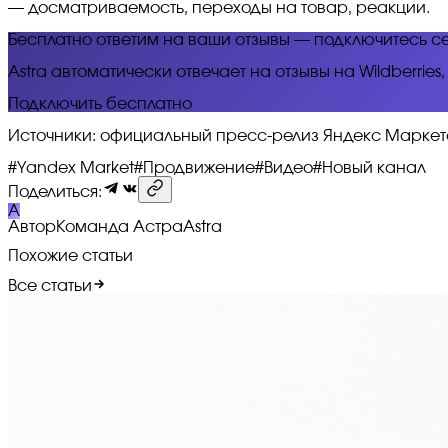
— досматриваемость, переходы на товар, реакции.
Бесплатно ответим на ваши отзывы — подключитесь с
Astra автоматически отвечает на отзывы на Wildberrie
Подключить бесплатно
Источники: официальный пресс-релиз Яндекс Маркета чере
#
Yandex Market
#
Продвижение
#
Видео
#
Новый канал
Поделиться:
A
Автор
Команда Астра
Astra
Похожие статьи
Все статьи