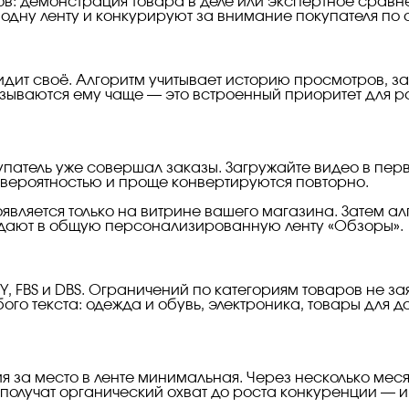
ов: демонстрация товара в деле или экспертное сравне
 одну ленту и конкурируют за внимание покупателя по
ит своё. Алгоритм учитывает историю просмотров, зак
азываются ему чаще — это встроенный приоритет для р
патель уже совершал заказы. Загружайте видео в перву
 вероятностью и проще конвертируются повторно.
является только на витрине вашего магазина. Затем а
адают в общую персонализированную ленту «Обзоры».
, FBS и DBS. Ограничений по категориям товаров не за
го текста: одежда и обувь, электроника, товары для д
ция за место в ленте минимальная. Через несколько м
, получат органический охват до роста конкуренции — 