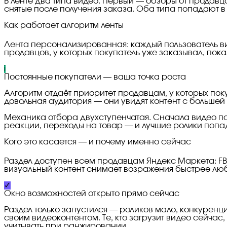
В ленте два типа видео. Первый — обзоры от продавц
снятые после получения заказа. Оба типа попадают в
Как работает алгоритм ленты
Лента персонализированная: каждый пользователь вид
продавцов, у которых покупатель уже заказывал, пок
i
Постоянные покупатели — ваша точка роста
Алгоритм отдаёт приоритет продавцам, у которых поку
довольная аудитория — они увидят контент с большей
Механика отбора двухступенчатая. Сначала видео по
реакции, переходы на товар — и лучшие ролики поп
Кого это касается — и почему именно сейчас
Раздел доступен всем продавцам Яндекс Маркета: FBY
визуальный контент снимает возражения быстрее любо
✓
Окно возможностей открыто прямо сейчас
Раздел только запустился — роликов мало, конкурен
своим видеоконтентом. Те, кто загрузит видео сейчас
учитывать при ранжировании.