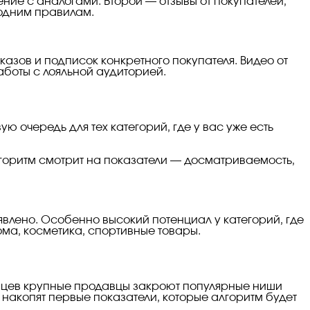
ние с аналогами. Второй — отзывы от покупателей,
 одним правилам.
азов и подписок конкретного покупателя. Видео от
аботы с лояльной аудиторией.
ю очередь для тех категорий, где у вас уже есть
лгоритм смотрит на показатели — досматриваемость,
явлено. Особенно высокий потенциал у категорий, где
ома, косметика, спортивные товары.
есяцев крупные продавцы закроют популярные ниши
и накопят первые показатели, которые алгоритм будет