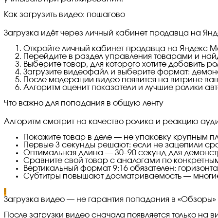
Как загрузить видео: пошагово
Загрузка идёт через личный кабинет продавца на Янд
Откройте личный кабинет продавца на Яндекс М
Перейдите в раздел управления товарами и найд
Выберите товар, для которого хотите добавить ро
Загрузите видеофайл и выберите формат: демон
После модерации видео появится на витрине ва
Алгоритм оценит показатели и лучшие ролики ав
Что важно для попадания в общую ленту
Алгоритм смотрит на качество ролика и реакцию ауд
Покажите товар в деле — не упаковку крупным пл
Первые 3 секунды решают: если не зацепили сра
Оптимальная длина — 30–90 секунд для демонстр
Сравните свой товар с аналогами по конкретным
Вертикальный формат 9:16 обязателен: горизонт
Субтитры повышают досматриваемость — многие 
!
Загрузка видео — не гарантия попадания в «Обзоры»
После загрузки видео сначала появляется только на