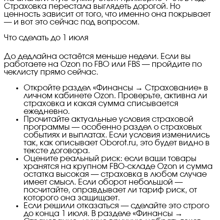
Страховка перестала выглядеть дорогой. Но
ценность зависит от того, что именно она покрывает
— и вот это сейчас под вопросом.
Что сделать до 1 июля
До дедлайна остаётся меньше недели. Если вы
работаете на Ozon по FBO или FBS — пройдите по
чеклисту прямо сейчас.
Откройте раздел «Финансы → Страхование» в
личном кабинете Ozon. Проверьте, активна ли
страховка и какая сумма списывается
ежедневно.
Прочитайте актуальные условия страховой
программы — особенно раздел о страховых
событиях и выплатах. Если условия изменились
так, как описывает Oborot.ru, это будет видно в
тексте договора.
Оцените реальный риск: если ваши товары
хранятся на крупном FBO-складе Ozon и сумма
остатка высокая — страховка в любом случае
имеет смысл. Если оборот небольшой —
посчитайте, оправдывает ли тариф риск, от
которого она защищает.
Если решили отказаться — сделайте это строго
до конца 1 июля. В разделе «Финансы →