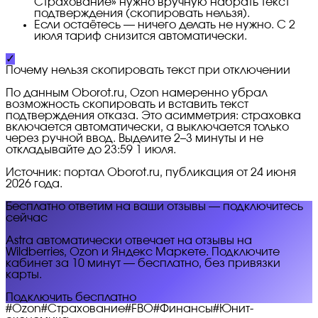
Страхование» нужно вручную набрать текст
подтверждения (скопировать нельзя).
Если остаётесь — ничего делать не нужно. С 2
июля тариф снизится автоматически.
✓
Почему нельзя скопировать текст при отключении
По данным Oborot.ru, Ozon намеренно убрал
возможность скопировать и вставить текст
подтверждения отказа. Это асимметрия: страховка
включается автоматически, а выключается только
через ручной ввод. Выделите 2–3 минуты и не
откладывайте до 23:59 1 июля.
Источник: портал Oborot.ru, публикация от 24 июня
2026 года.
Бесплатно ответим на ваши отзывы — подключитесь
сейчас
Astra автоматически отвечает на отзывы на
Wildberries, Ozon и Яндекс Маркете. Подключите
кабинет за 10 минут — бесплатно, без привязки
карты.
Подключить бесплатно
#
Ozon
#
Страхование
#
FBO
#
Финансы
#
Юнит-