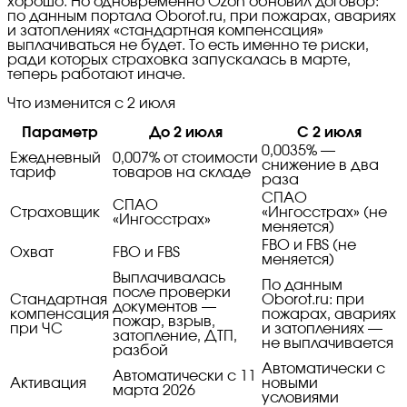
хорошо. Но одновременно Ozon обновил договор:
по данным портала Oborot.ru, при пожарах, авариях
и затоплениях «стандартная компенсация»
выплачиваться не будет. То есть именно те риски,
ради которых страховка запускалась в марте,
теперь работают иначе.
Что изменится с 2 июля
Параметр
До 2 июля
С 2 июля
0,0035% —
Ежедневный
0,007% от стоимости
снижение в два
тариф
товаров на складе
раза
СПАО
СПАО
Страховщик
«Ингосстрах» (не
«Ингосстрах»
меняется)
FBO и FBS (не
Охват
FBO и FBS
меняется)
Выплачивалась
По данным
после проверки
Стандартная
Oborot.ru: при
документов —
компенсация
пожарах, авариях
пожар, взрыв,
при ЧС
и затоплениях —
затопление, ДТП,
не выплачивается
разбой
Автоматически с
Автоматически с 11
Активация
новыми
марта 2026
условиями