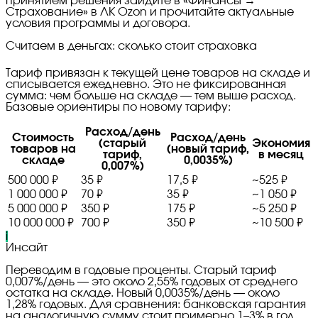
принятием решения зайдите в «Финансы →
Страхование» в ЛК Ozon и прочитайте актуальные
условия программы и договора.
Считаем в деньгах: сколько стоит страховка
Тариф привязан к текущей цене товаров на складе и
списывается ежедневно. Это не фиксированная
сумма: чем больше на складе — тем выше расход.
Базовые ориентиры по новому тарифу:
Расход/день
Стоимость
Расход/день
(старый
Экономия
товаров на
(новый тариф,
тариф,
в месяц
складе
0,0035%)
0,007%)
500 000 ₽
35 ₽
17,5 ₽
~525 ₽
1 000 000 ₽
70 ₽
35 ₽
~1 050 ₽
5 000 000 ₽
350 ₽
175 ₽
~5 250 ₽
10 000 000 ₽
700 ₽
350 ₽
~10 500 ₽
i
Инсайт
Переводим в годовые проценты. Старый тариф
0,007%/день — это около 2,55% годовых от среднего
остатка на складе. Новый 0,0035%/день — около
1,28% годовых. Для сравнения: банковская гарантия
на аналогичную сумму стоит примерно 1–3% в год.