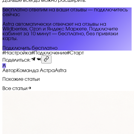
Дальше всегда можно расширить.
Бесплатно ответим на ваши отзывы — подключитесь
сейчас
Astra автоматически отвечает на отзывы на
Wildberries, Ozon и Яндекс Маркете. Подключите
кабинет за 10 минут — бесплатно, без привязки
карты.
Подключить бесплатно
#
Настройка
#
Подключение
#
Старт
Поделиться:
A
Автор
Команда Астра
Astra
Похожие статьи
Все статьи